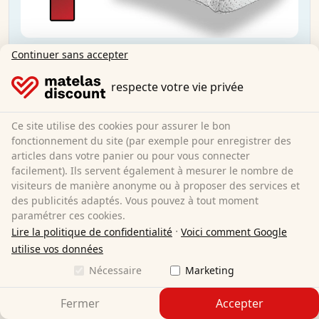
Supportho Premium 80x200 cm H2/H3 +
Continuer sans accepter
Supportho Oreiller viscoélastique 40x80 cm
respecte votre vie privée
80 x 200 cm
Taille :
Mousse froide
Matériel :
Ce site utilise des cookies pour assurer le bon
18 cm
Hauteur totale :
fonctionnement du site (par exemple pour enregistrer des
H2/H3
Degré de dureté :
articles dans votre panier ou pour vous connecter
facilement). Ils servent également à mesurer le nombre de
119,95 €
visiteurs de manière anonyme ou à proposer des services et
des publicités adaptés. Vous pouvez à tout moment
paramétrer ces cookies.
Livraison gratuite
·
Lire la politique de confidentialité
Voici comment Google
Disponible immédiatement
utilise vos données
En savoir plus
Nécessaire
Marketing
Fermer
Accepter