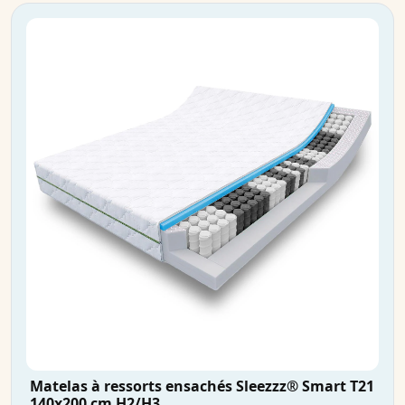
Matelas à ressorts ensachés Sleezzz® Smart T21
140x200 cm H2/H3