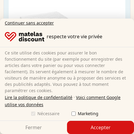
Continuer sans accepter
respecte votre vie privée
Ce site utilise des cookies pour assurer le bon
fonctionnement du site (par exemple pour enregistrer des
articles dans votre panier ou pour vous connecter
facilement). Ils servent également à mesurer le nombre de
visiteurs de manière anonyme ou à proposer des services et
des publicités adaptés. Vous pouvez à tout moment
paramétrer ces cookies.
·
Lire la politique de confidentialité
Voici comment Google
Matelas en mousse froide K16 / 80x200 cm / H2
utilise vos données
+ H3 / 16 cm d'épaisseur Twin
Nécessaire
Marketing
Fermer
Accepter
80 x 200 cm
Taille :