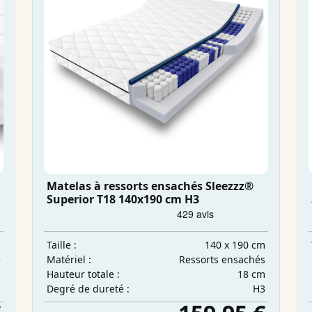
Matelas à ressorts ensachés Sleezzz®
Superior T18 140x190 cm H3
m
140 x 190 cm
Taille :
e
Ressorts ensachés
Matériel :
m
18 cm
Hauteur totale :
3
H3
Degré de dureté :