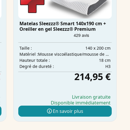
Matelas Sleezzz® Smart 140x190 cm +
Oreiller en gel Sleezzz® Premium
m
140 x 200 cm
Taille :
Mousse viscoélastique/mousse de confort
Matériel :
m
18 cm
Hauteur totale :
3
H3
Degré de dureté :
€
214,95 €
e
Livraison gratuite
t
Disponible immédiatement
En savoir plus