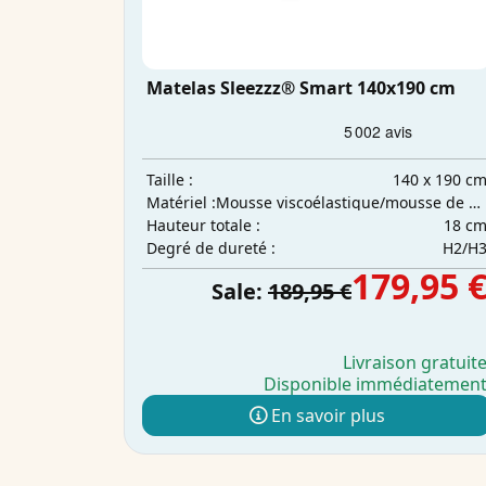
Matelas Sleezzz® Smart 140x190 cm
140 x 190 c
Taille :
Mousse viscoélastique/mousse de confort
Matériel :
18 c
Hauteur totale :
H2/H
Degré de dureté :
179,95 
Sale:
189,95 €
Livraison gratuit
Disponible immédiatemen
En savoir plus