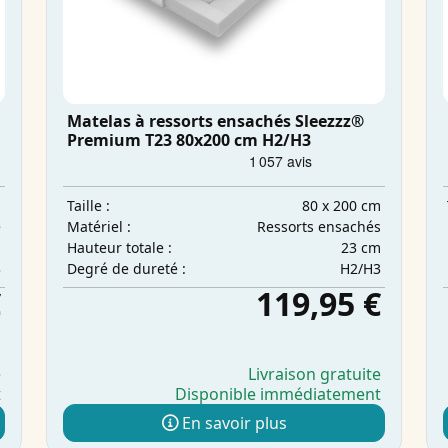
Matelas à ressorts ensachés Sleezzz®
Premium T23 80x200 cm H2/H3
m
80 x 200 cm
Taille :
e
Ressorts ensachés
Matériel :
m
23 cm
Hauteur totale :
3
H2/H3
Degré de dureté :
€
119,95 €
e
Livraison gratuite
t
Disponible immédiatement
En savoir plus