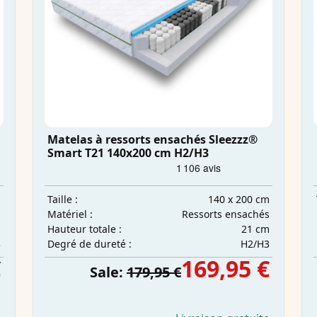
Matelas à ressorts ensachés Sleezzz®
Smart T21 140x200 cm H2/H3
m
140 x 200 cm
Taille :
s
Ressorts ensachés
Matériel :
m
21 cm
Hauteur totale :
3
H2/H3
Degré de dureté :
€
169,95 €
Sale:
179,95 €