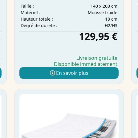
m
140 x 200 cm
Taille :
Mousse froide
Matériel :
m
18 cm
Hauteur totale :
3
H2/H3
Degré de dureté :
€
129,95 €
e
Livraison gratuite
t
Disponible immédiatement
En savoir plus