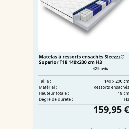
Matelas à ressorts ensachés Sleezzz®
Superior T18 140x200 cm H3
140 x 200 c
Taille :
Ressorts ensaché
Matériel :
18 c
Hauteur totale :
H
Degré de dureté :
159,95 