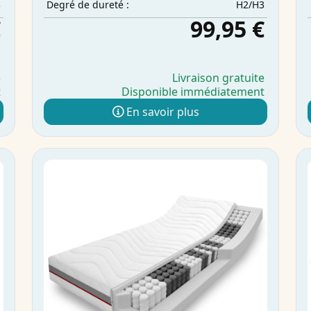
3
H2/H3
Degré de dureté :
€
99,95 €
e
Livraison gratuite
t
Disponible immédiatement
En savoir plus