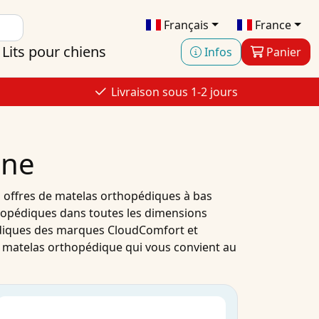
Français
France
Lits pour chiens
Infos
Panier
Livraison sous 1-2 jours
gne
s
offres
de
matelas orthopédiques à bas
hopédiques
dans toutes les dimensions
diques
des marques
CloudComfort
et
e
matelas orthopédique
qui vous convient au