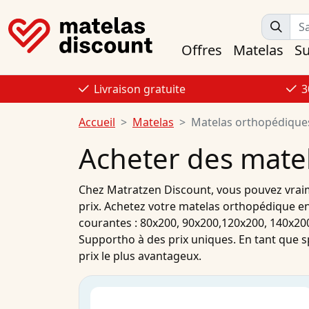
Offres
Matelas
S
Livraison gratuite
3
Accueil
Matelas
Matelas orthopédique
Acheter des mate
Chez Matratzen Discount, vous pouvez vraim
prix
.
Achetez
votre
matelas orthopédique
en
courantes :
80x200
,
90x200
,120x200
,
140x20
Supportho
à des prix uniques. En tant que s
prix le plus avantageux
.