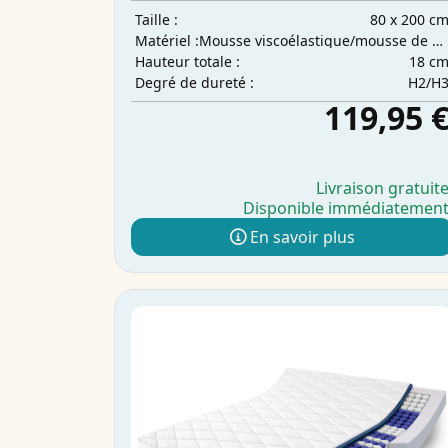
80 x 200 c
Taille :
Mousse viscoélastique/mousse de confort
Matériel :
18 c
Hauteur totale :
H2/H
Degré de dureté :
119,95 
Livraison gratuit
Disponible immédiatemen
En savoir plus