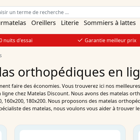
urmatelas
Oreillers
Literie
Sommiers à lattes
0 nuits d'essai
Garantie meilleur prix
s
las orthopédiques en li
ent faire des économies. Vous trouverez ici nos meilleure
 ligne
chez Matelas Discount. Nous avons des
matelas ort
0
,
160x200
,
180x200
. Nous proposons des
matelas orthopé
pécialiste des
matelas
, nous voulons vous aider à trouver l