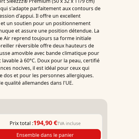
ort
Sleezzz® Premium (50 x 32 x 11/9 cm)
qui s'adapte parfaitement aux contours de
ession d'appui. Il offre un excellent
n
et un soutien pour un positionnement
nuque et assure une position détendue. La
 Air
reprend toujours sa forme initiale
oreiller réversible offre deux hauteurs de
ousse amovible avec bande climatique pour
 lavable à 60°C. Doux pour la peau, certifié
ces nocives, il est idéal pour ceux qui
e dos et pour les personnes allergiques.
e qualité allemandes dans l'UE.
194,90 €
Prix total :
TVA incluse
Ensemble dans le panier