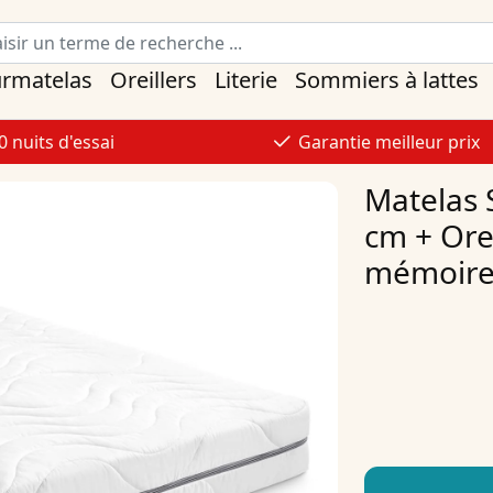
urmatelas
Oreillers
Literie
Sommiers à lattes
0 nuits d'essai
Garantie meilleur prix
Matelas 
cm + Ore
mémoire