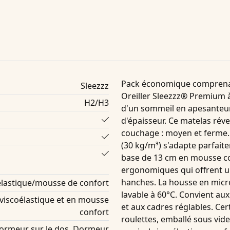
Pack économique compren
Sleezzz
Oreiller Sleezzz® Premium à
H2/H3
d'un sommeil en apesanteur
d'épaisseur. Ce matelas réve
couchage : moyen et ferme
(30 kg/m³) s'adapte parfait
base de 13 cm en mousse con
ergonomiques qui offrent un
hanches. La housse en microf
lastique/mousse de confort
lavable à 60°C. Convient au
viscoélastique et en mousse
et aux cadres réglables. Cer
confort
roulettes, emballé sous vide
Dormeur sur le dos, Dormeur