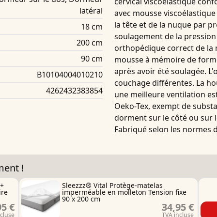
cervical
viscoélastique
conf
latéral
avec
mousse viscoélastique
la tête et de la nuque par pr
18 cm
soulagement de la pressio
200 cm
orthopédique correct de la 
90 cm
mousse à mémoire de forme
après avoir été soulagée. L'
B10104004010210
couchage différentes. La h
4262432383854
une meilleure ventilation est
Oeko-Tex, exempt de substan
dorment sur le côté ou sur l
Fabriqué selon les normes d
ment !
 +
Sleezzz® Vital Protège-matelas
ire
imperméable en molleton Tension fixe
90 x 200 cm
95 €
34,95 €
ncluse
TVA incluse