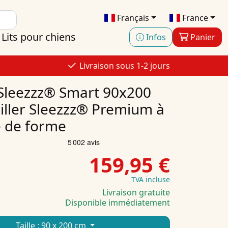
Français
France
Lits pour chiens
Infos
Panier
Livraison sous 1-2 jours
Sleezzz® Smart 90x200
iller Sleezzz® Premium à
 de forme
159,95 €
TVA incluse
Livraison gratuite
Disponible immédiatement
Taille :
90 x 200 cm