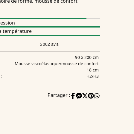
ire de forme, mousse de confort
ession
la température
90 x 200 cm
Mousse viscoélastique/mousse de confort
18 cm
H2/H3
:
Partager :