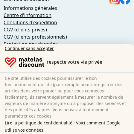
Informations générales :
Centre d'information
Conditions d'expédition
CGV (clients privés)
CGV (clients professionnels)
Protection des données
Continuer sans accepter
Cookies
Information sur le droit de rétractation
respecte votre vie privée
Mentions légales
Résilier le contrat
Ce site utilise des cookies pour assurer le bon
fonctionnement du site (par exemple pour enregistrer des
Sleezzz GmbH
articles dans votre panier ou pour vous connecter
Grebbener Str. 7
facilement). Ils servent également à mesurer le nombre de
visiteurs de manière anonyme ou à proposer des services et
52525 Heinsberg
des publicités adaptés. Vous pouvez à tout moment
Allemagne
paramétrer ces cookies.
E-Mail:
customer-service@matelas.discount
·
Lire la politique de confidentialité
Voici comment Google
Tous les prix incluent la TVA légale
utilise vos données