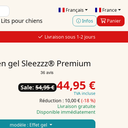
Français
France
Lits pour chiens
Infos
Panier
Livraison sous 1-2 jours
 en gel Sleezzz® Premium
44,95 €
Sale:
54,95 €
TVA incluse
Réduction : 10,00 €
(-18 %)
Livraison gratuite
Disponible immédiatement
modèle :
Effet gel