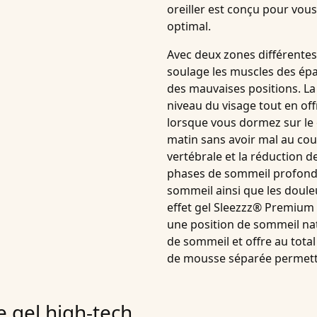
oreiller
est conçu pour vous
optimal.
Avec deux
zones
différente
soulage les muscles des épau
des mauvaises positions. La
niveau du visage tout en off
lorsque vous
dormez sur le
matin sans avoir mal au cou
vertébrale et la réduction de
phases de sommeil profon
sommeil ainsi que les douleu
effet gel Sleezzz® Premium
une position de sommeil na
de sommeil et offre au tota
de mousse séparée permetta
e gel high-tech