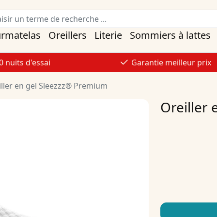
urmatelas
Oreillers
Literie
Sommiers à lattes
0 nuits d'essai
Garantie meilleur prix
iller en gel Sleezzz® Premium
Oreiller