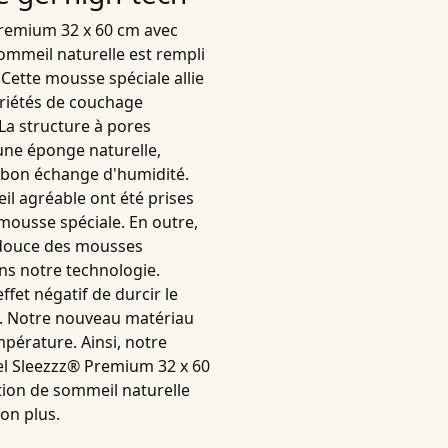
 Premium 32 x 60 cm avec
ommeil naturelle
est rempli
. Cette
mousse spéciale
allie
riétés de couchage
 La structure à pores
une éponge naturelle,
n bon
échange d'humidité
.
eil
agréable ont été prises
mousse spéciale
. En outre,
 douce des
mousses
ns notre technologie.
effet négatif de durcir le
t. Notre nouveau matériau
mpérature. Ainsi, notre
 gel Sleezzz® Premium 32 x 60
ion de sommeil naturelle
on plus.