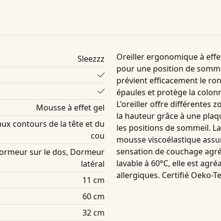
Oreiller ergonomique à effet
Sleezzz
pour une position de sommeil
prévient efficacement le ro
épaules et protège la colon
L'oreiller offre différentes
Mousse à effet gel
la hauteur grâce à une plaq
ux contours de la tête et du
les positions de sommeil. L
cou
mousse viscoélastique assu
sensation de couchage agré
Dormeur sur le dos, Dormeur
lavable à 60°C, elle est agr
latéral
allergiques. Certifié Oeko-Te
11 cm
60 cm
32 cm