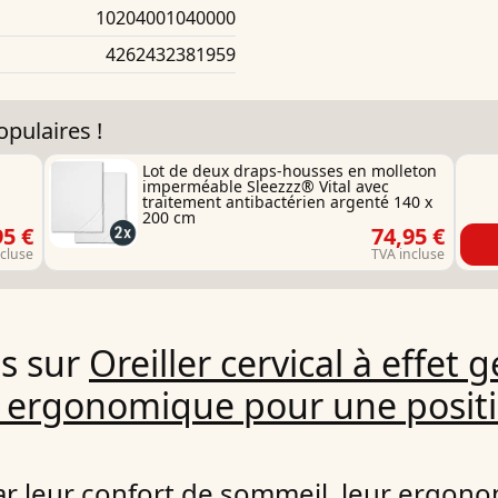
10204001040000
4262432381959
pulaires !
Lot de deux draps-housses en molleton
imperméable Sleezzz® Vital avec
traitement antibactérien argenté 140 x
200 cm
95 €
74,95 €
ncluse
TVA incluse
ns sur
Oreiller cervical à effet
e ergonomique pour une posit
r leur confort de sommeil, leur ergonom