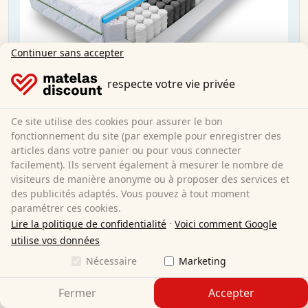
Continuer sans accepter
respecte votre vie privée
Ce site utilise des cookies pour assurer le bon
fonctionnement du site (par exemple pour enregistrer des
Matelas à ressorts ensachés Sleezzz® Smart T21
articles dans votre panier ou pour vous connecter
90x200 cm H2/H3
facilement). Ils servent également à mesurer le nombre de
visiteurs de manière anonyme ou à proposer des services et
des publicités adaptés. Vous pouvez à tout moment
90 x 200 cm
Taille :
paramétrer ces cookies.
Ressorts ensachés
Matériel :
·
Lire la politique de confidentialité
Voici comment Google
21 cm
Hauteur totale :
utilise vos données
H2/H3
Degré de dureté :
104,95 €
Nécessaire
Marketing
Sale:
114,95 €
Fermer
Accepter