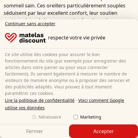
sommeil sain. Ces oreillers particulièrement souples
séduisent par leur excellent confort, leur soutien
ergonomique de la nuque et des épaules et leur
Continuer sans accepter
capacité inégalée à s'adapter à la morphologie de
chacun. Des propriétés que les oreillers moelleux
respecte votre vie privée
garnis de duvet ne peuvent généralement pas offrir. Un
oreiller en mousse à mémoire de forme garantit donc
Ce site utilise des cookies pour assurer le bon
non seulement un confort de couchage très agréable,
fonctionnement du site (par exemple pour enregistrer des
mais aussi un soulagement optimal de la tête et de la
articles dans votre panier ou pour vous connecter
nuque.
facilement). Ils servent également à mesurer le nombre de
visiteurs de manière anonyme ou à proposer des services et
Qu'est-ce qui différencie les oreillers en
des publicités adaptés. Vous pouvez à tout moment
mousse à mémoire de forme des oreillers
paramétrer ces cookies.
traditionnels ?
·
Lire la politique de confidentialité
Voici comment Google
utilise vos données
Un oreiller cervical en mousse à mémoire de forme
Nécessaire
Marketing
s'adapte parfaitement aux contours de la tête. Les
oreillers en mousse à mémoire de forme sont
Fermer
Accepter
disponibles en différentes formes ergonomiques et