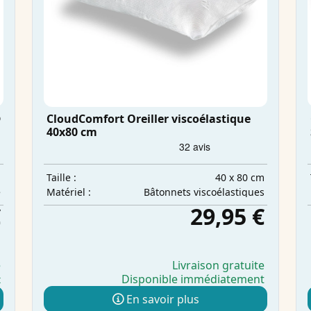
®
CloudComfort Oreiller viscoélastique
40x80 cm
m
40 x 80 cm
Taille :
e
Bâtonnets viscoélastiques
Matériel :
€
29,95 €
e
Livraison gratuite
Disponible immédiatement
t
En savoir plus