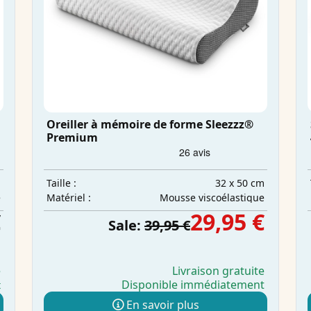
Oreiller à mémoire de forme Sleezzz®
Premium
m
32 x 50 cm
Taille :
e
Mousse viscoélastique
Matériel :
€
29,95 €
Sale:
39,95 €
e
Livraison gratuite
Disponible immédiatement
t
En savoir plus