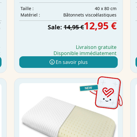
m
40 x 80 cm
Taille :
s
Bâtonnets viscoélastiques
Matériel :
€
12,95 €
Sale:
14,95 €
e
Livraison gratuite
t
Disponible immédiatement
En savoir plus