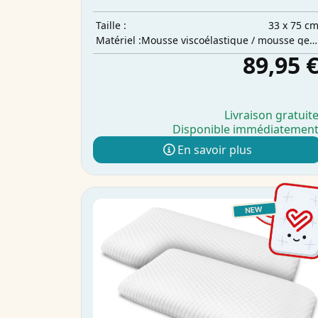
33 x 75 c
Taille :
Mousse viscoélastique / mousse gel à froid / ouate de polyester
Matériel :
89,95 
Livraison gratuit
Disponible immédiatemen
En savoir plus