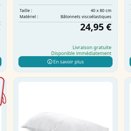
m
40 x 80 cm
Taille :
Bâtonnets viscoélastiques
Matériel :
€
24,95 €
e
Livraison gratuite
t
Disponible immédiatement
En savoir plus