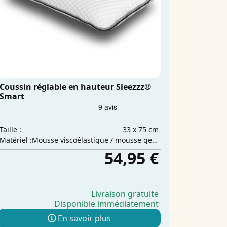
Coussin réglable en hauteur Sleezzz®
Smart
33 x 75 cm
Taille :
Mousse viscoélastique / mousse gel à froid / ouate de polyester
Matériel :
54,95 €
Livraison gratuite
Disponible immédiatement
En savoir plus