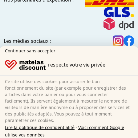
Les médias sociaux :
Informations générales :
Continuer sans accepter
Centre d'information
Conditions d'expédition
respecte votre vie privée
CGV (clients privés)
CGV (clients professionnels)
Ce site utilise des cookies pour assurer le bon
Protection des données
fonctionnement du site (par exemple pour enregistrer des
Cookies
articles dans votre panier ou pour vous connecter
facilement). Ils servent également à mesurer le nombre de
Information sur le droit de rétractation
visiteurs de manière anonyme ou à proposer des services et
Mentions légales
des publicités adaptés. Vous pouvez à tout moment
Résilier le contrat
paramétrer ces cookies.
·
Lire la politique de confidentialité
Voici comment Google
Sleezzz GmbH
utilise vos données