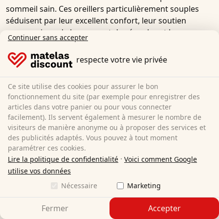
sommeil sain. Ces oreillers particulièrement souples
séduisent par leur excellent confort, leur soutien
ergonomique de la nuque et des épaules et leur
Continuer sans accepter
capacité inégalée à s'adapter à la morphologie de
chacun. Des propriétés que les oreillers moelleux
respecte votre vie privée
garnis de duvet ne peuvent généralement pas offrir. Un
oreiller en mousse à mémoire de forme garantit donc
Ce site utilise des cookies pour assurer le bon
non seulement un confort de couchage très agréable,
fonctionnement du site (par exemple pour enregistrer des
mais aussi un soulagement optimal de la tête et de la
articles dans votre panier ou pour vous connecter
nuque.
facilement). Ils servent également à mesurer le nombre de
visiteurs de manière anonyme ou à proposer des services et
Qu'est-ce qui différencie les oreillers en
des publicités adaptés. Vous pouvez à tout moment
mousse à mémoire de forme des oreillers
paramétrer ces cookies.
traditionnels ?
·
Lire la politique de confidentialité
Voici comment Google
utilise vos données
Un oreiller cervical en mousse à mémoire de forme
Nécessaire
Marketing
s'adapte parfaitement aux contours de la tête. Les
oreillers en mousse à mémoire de forme sont
Fermer
Accepter
disponibles en différentes formes ergonomiques et